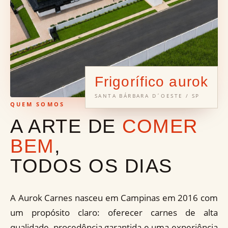
Frigorífico aurok
SANTA BÁRBARA D´OESTE / SP
QUEM SOMOS
A ARTE DE
COMER
BEM
,
TODOS OS DIAS
A Aurok Carnes nasceu em Campinas em 2016 com
um propósito claro: oferecer carnes de alta
qualidade, procedência garantida e uma experiência