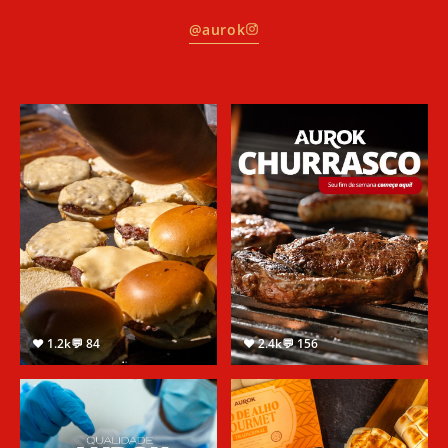
@aurok
♥ 1.2k
💬 84
♥ 2.4k
💬 156