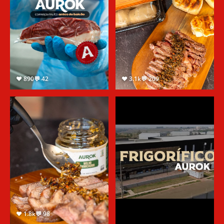
♥ 890
💬 42
♥ 3.1k
💬 209
♥ 1.8k
💬 98